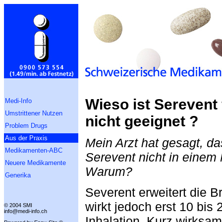
Wieso ist Serevent
Medi-Info
Umstrittener Nutzen
nicht geeignet ?
Problem Drugs
Aus der Praxis
Mein Arzt hat gesagt, d
Medikamenten-ABC
Serevent nicht in einem 
Neuere Medikamente
Warum?
Generika
Severent erweitert die B
wirkt jedoch erst 10 bis
© 2004 SMI
info@medi-info.ch
Inhalation. Kurz wirksa